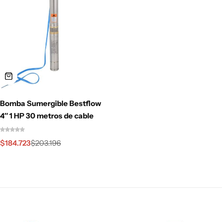
Bomba Sumergible Bestflow
4″ 1 HP 30 metros de cable
$
184.723
$
203.196