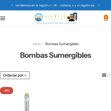
atendemos en la región metropolitana, v y vi región
contactános
0
Inicio
Bombas Sumergibles
Bombas Sumergibles
Ordenar por:
-9%