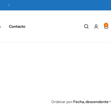
Ofertas especiales en Paneles Solares.
Pinc
0
s
Contacto
Ordenar por:
Fecha, descendente