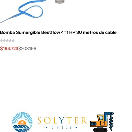
Bomba Sumergible Bestflow 4″ 1 HP 30 metros de cable
$
184.723
$
203.196