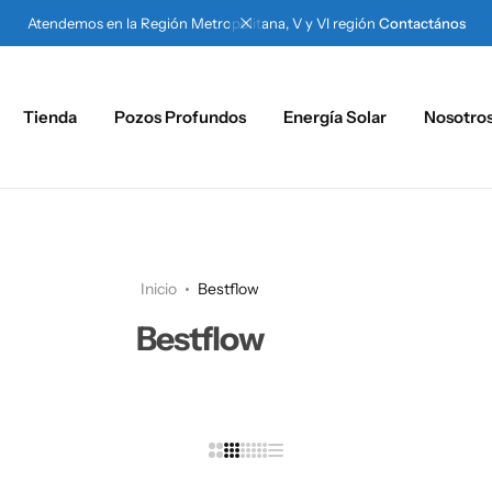
Atendemos en la Región Metropolitana, V y VI región
Contactános
Tienda
Pozos Profundos
Energía Solar
Nosotro
Inicio
Bestflow
Bestflow