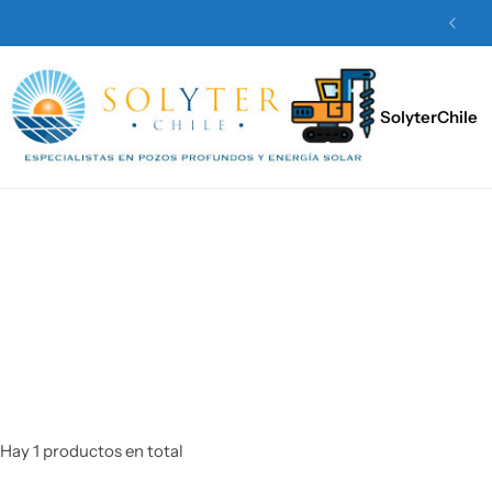
 especiales en Paneles Solares.
Pincha aquí
SolyterChile
Hay 1 productos en total